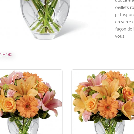
douce éne
oeillets r
pittospor
en verre 
façon de
vous.
CHOIX