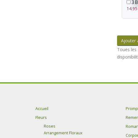
3 B
14.95
Ajouter 
Toues les 
disponibili
Accueil
Prompt
Fleurs
Remer
Roses
Roman
Arrangement Floraux
Corpor