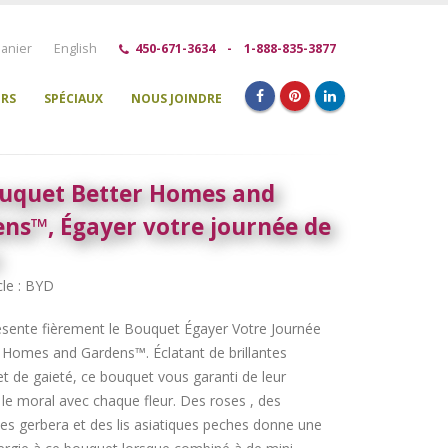
anier
English
450-671-3634
-
1-888-835-3877
URS
SPÉCIAUX
NOUS JOINDRE
uquet Better Homes and
ns™, Égayer votre journée de
cle : BYD
sente fièrement le Bouquet Égayer Votre Journée
 Homes and Gardens™. Éclatant de brillantes
et de gaieté, ce bouquet vous garanti de leur
le moral avec chaque fleur. Des roses , des
es gerbera et des lis asiatiques peches donne une