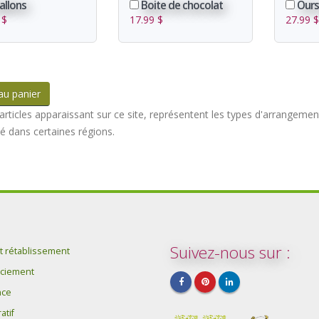
allons
Boite de chocolat
Our
 $
17.99 $
27.99 
au panier
articles apparaissant sur ce site, représentent les types d'arrangemen
té dans certaines régions.
Suivez-nous sur :
 rétablissement
ciement
ce
atif