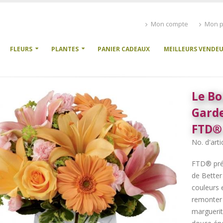
Mon compte
Mon p
FLEURS
PLANTES
PANIER CADEAUX
MEILLEURS VENDE
Le Bo
Garde
FTD®
No. d'arti
FTD® pré
de Better
couleurs 
remonter 
marguerit