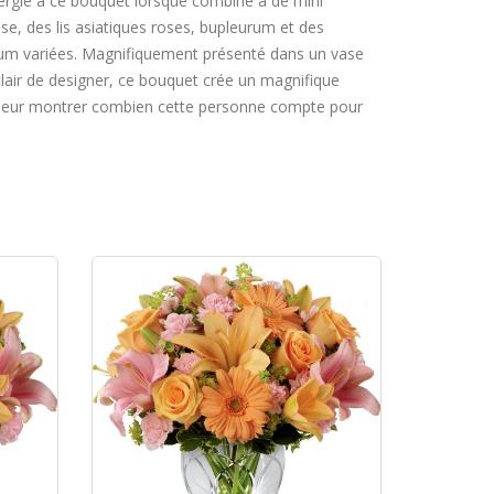
rgie à ce bouquet lorsque combiné à de mini
ose, des lis asiatiques roses, bupleurum et des
um variées. Magnifiquement présenté dans un vase
clair de designer, ce bouquet crée un magnifique
 leur montrer combien cette personne compte pour