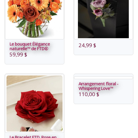
Le bouquet Élégance
24,99 $
naturelle™ de FTD®
59,99 $
Arrangement floral -
Whispering Love™
110,00 $
Le Bracelet FTD, Rose en